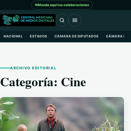
Saltar al contenido
✉
Manda aquí tus colaboraciones
NACIONAL
ESTADOS
CÁMARA DE DIPUTADOS
CÁMARA DE 
ARCHIVO EDITORIAL
Categoría:
Cine