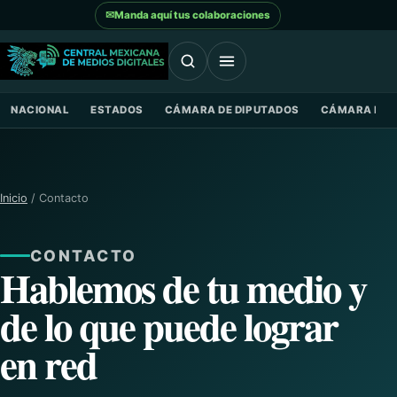
Saltar al contenido
✉
Manda aquí tus colaboraciones
NACIONAL
ESTADOS
CÁMARA DE DIPUTADOS
CÁMARA DE 
Inicio
/ Contacto
CONTACTO
Hablemos de tu medio y
de lo que puede lograr
en red