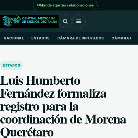
Saltar al contenido
✉
Manda aquí tus colaboraciones
NACIONAL
ESTADOS
CÁMARA DE DIPUTADOS
CÁMARA DE 
ESTADOS
Luis Humberto
Fernández formaliza
registro para la
coordinación de Morena
Querétaro