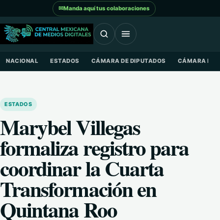
Saltar al contenido
✉
Manda aquí tus colaboraciones
NACIONAL
ESTADOS
CÁMARA DE DIPUTADOS
CÁMARA DE 
ESTADOS
Marybel Villegas
formaliza registro para
coordinar la Cuarta
Transformación en
Quintana Roo