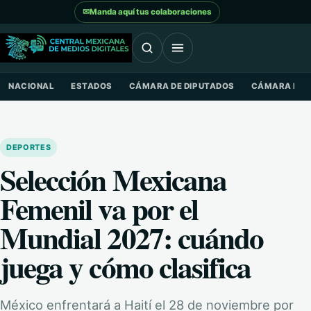
Saltar al contenido
✉
Manda aquí tus colaboraciones
NACIONAL
ESTADOS
CÁMARA DE DIPUTADOS
CÁMARA DE 
DEPORTES
Selección Mexicana
Femenil va por el
Mundial 2027: cuándo
juega y cómo clasifica
México enfrentará a Haití el 28 de noviembre por