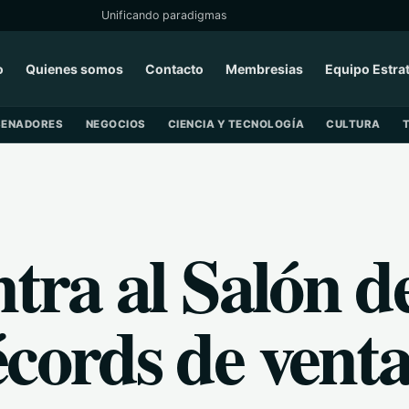
Unificando paradigmas
o
Quienes somos
Contacto
Membresias
Equipo Estra
SENADORES
NEGOCIOS
CIENCIA Y TECNOLOGÍA
CULTURA
ntra al Salón d
cords de venta