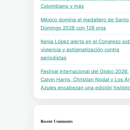
Colombiano y más
México domina el medallero de Santo
Domingo 2026 con 128 oros
Kenia López alerta en el Congreso so
violencia y estigmatización contra
periodistas
Festival Internacional del Globo 2026:
Calvin Harris, Christian Nodal y Los Á
Azules encabezan una edición históri
Recent Comments