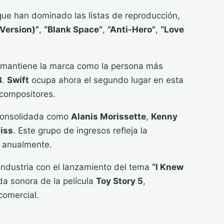
que han dominado las listas de reproducción,
 Version)”
,
“Blank Space”
,
“Anti-Hero”
,
“Love
mantiene la marca como la persona más
3
.
Swift
ocupa ahora el segundo lugar en esta
 compositores.
 consolidada como
Alanis Morissette
,
Kenny
iss
. Este grupo de ingresos refleja la
a anualmente.
 industria con el lanzamiento del tema
“I Knew
a sonora de la película
Toy Story 5
,
comercial.