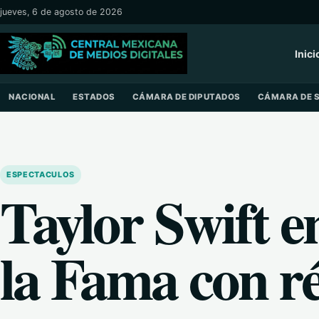
Saltar al contenido
jueves, 6 de agosto de 2026
Inici
NACIONAL
ESTADOS
CÁMARA DE DIPUTADOS
CÁMARA DE 
ESPECTACULOS
Taylor Swift e
la Fama con ré