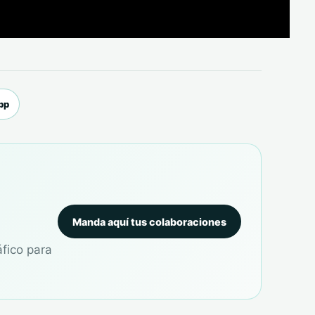
pp
Manda aquí tus colaboraciones
áfico para