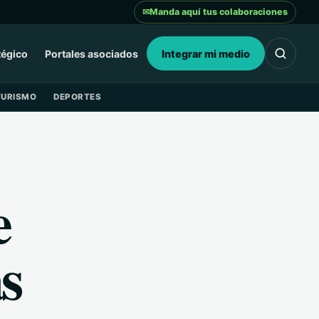
✉
Manda aquí tus colaboraciones
tégico
Portales asociados
Integrar mi medio
TURISMO
DEPORTES
e
s