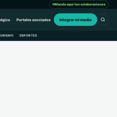
✉
Manda aquí tus colaboraciones
tégico
Portales asociados
Integrar mi medio
TURISMO
DEPORTES