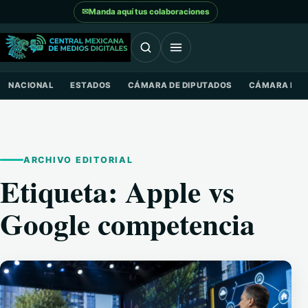
Saltar al contenido
✉
Manda aquí tus colaboraciones
NACIONAL
ESTADOS
CÁMARA DE DIPUTADOS
CÁMARA DE 
ARCHIVO EDITORIAL
Etiqueta:
Apple vs
Google competencia