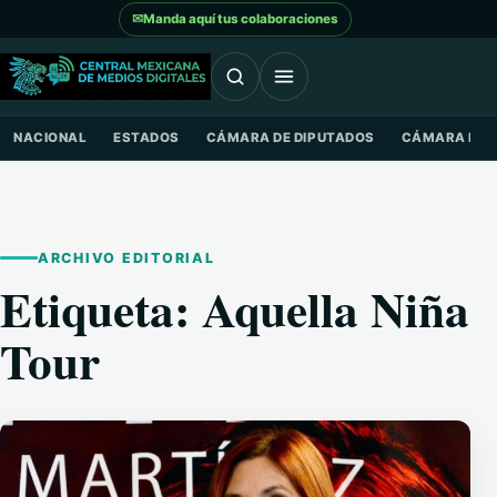
Saltar al contenido
✉
Manda aquí tus colaboraciones
NACIONAL
ESTADOS
CÁMARA DE DIPUTADOS
CÁMARA DE 
ARCHIVO EDITORIAL
Etiqueta:
Aquella Niña
Tour