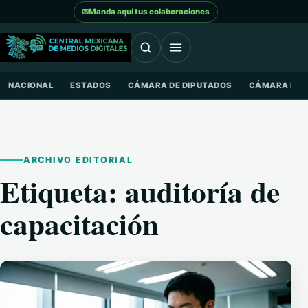
Saltar al contenido
✉
Manda aquí tus colaboraciones
NACIONAL
ESTADOS
CÁMARA DE DIPUTADOS
CÁMARA DE 
ARCHIVO EDITORIAL
Etiqueta:
auditoría de
capacitación