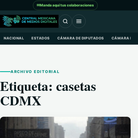
Saltar al contenido
✉
Manda aquí tus colaboraciones
NACIONAL
ESTADOS
CÁMARA DE DIPUTADOS
CÁMARA DE 
ARCHIVO EDITORIAL
Etiqueta:
casetas
CDMX