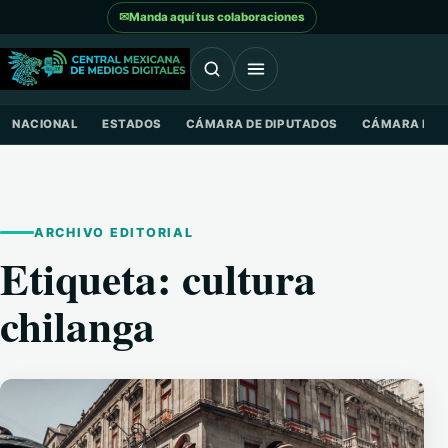
Saltar al contenido
✉
Manda aquí tus colaboraciones
NACIONAL
ESTADOS
CÁMARA DE DIPUTADOS
CÁMARA DE 
ARCHIVO EDITORIAL
Etiqueta:
cultura
chilanga