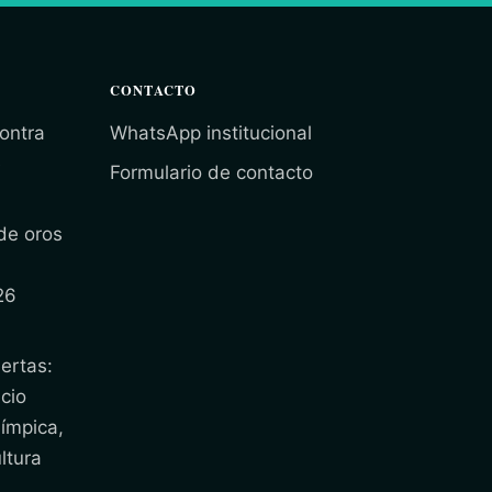
CONTACTO
ontra
WhatsApp institucional
e
Formulario de contacto
de oros
26
ertas:
cio
límpica,
ltura