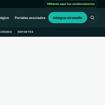
✉
Manda aquí tus colaboraciones
tégico
Portales asociados
Integrar mi medio
TURISMO
DEPORTES