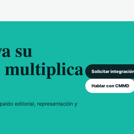
a su
 multiplica
Solicitar integració
Hablar con CMMD
aldo editorial, representación y