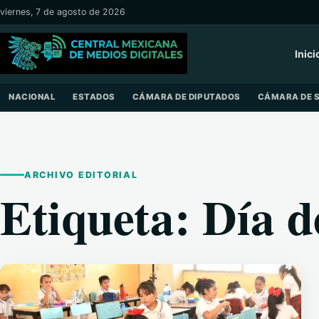
Saltar al contenido
viernes, 7 de agosto de 2026
Inici
NACIONAL
ESTADOS
CÁMARA DE DIPUTADOS
CÁMARA DE 
ARCHIVO EDITORIAL
Etiqueta:
Día d