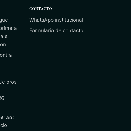
CONTACTO
gue
WhatsApp institucional
 primera
Formulario de contacto
a el
ion
ontra
e
de oros
26
ertas:
cio