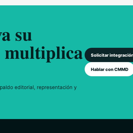
a su
 multiplica
Solicitar integració
Hablar con CMMD
aldo editorial, representación y