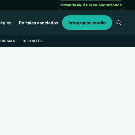
✉
Manda aquí tus colaboraciones
tégico
Portales asociados
Integrar mi medio
TURISMO
DEPORTES
6