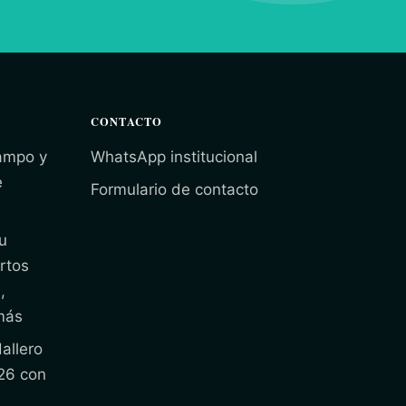
CONTACTO
campo y
WhatsApp institucional
e
Formulario de contacto
u
rtos
,
más
allero
26 con