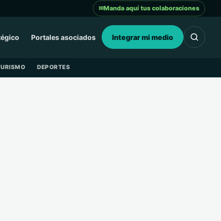
✉
Manda aquí tus colaboraciones
tégico
Portales asociados
Integrar mi medio
TURISMO
DEPORTES