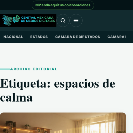
Saltar al contenido
✉
Manda aquí tus colaboraciones
NACIONAL
ESTADOS
CÁMARA DE DIPUTADOS
CÁMARA DE 
ARCHIVO EDITORIAL
Etiqueta:
espacios de
calma