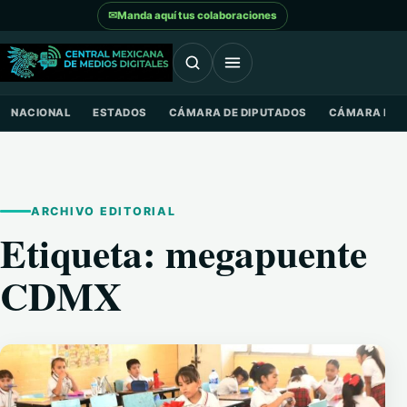
Saltar al contenido
✉
Manda aquí tus colaboraciones
NACIONAL
ESTADOS
CÁMARA DE DIPUTADOS
CÁMARA DE 
ARCHIVO EDITORIAL
Etiqueta:
megapuente
CDMX