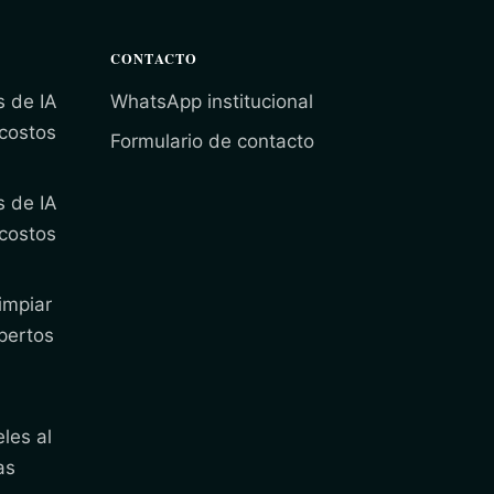
CONTACTO
s de IA
WhatsApp institucional
 costos
Formulario de contacto
s de IA
 costos
impiar
pertos
les al
as