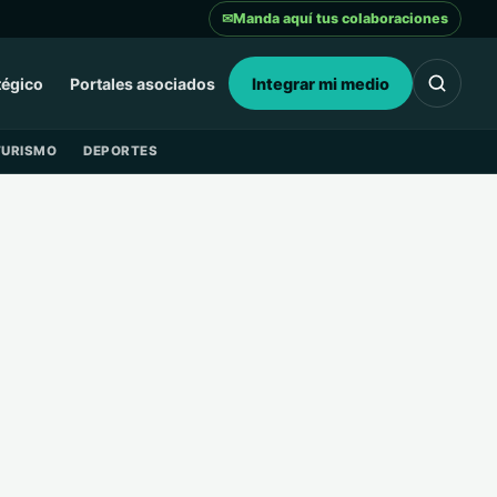
✉
Manda aquí tus colaboraciones
tégico
Portales asociados
Integrar mi medio
TURISMO
DEPORTES