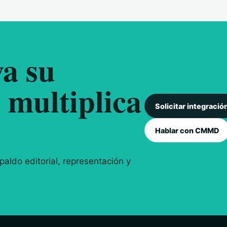
a su
 multiplica
Solicitar integració
Hablar con CMMD
aldo editorial, representación y