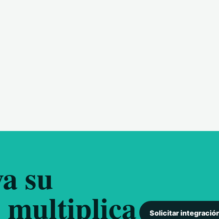
a su
 multiplica
Solicitar integració