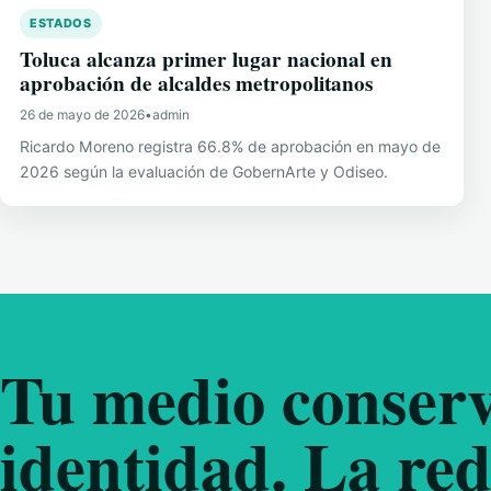
ESTADOS
Toluca alcanza primer lugar nacional en
aprobación de alcaldes metropolitanos
26 de mayo de 2026
•
admin
Ricardo Moreno registra 66.8% de aprobación en mayo de
2026 según la evaluación de GobernArte y Odiseo.
Tu medio conserv
identidad. La red