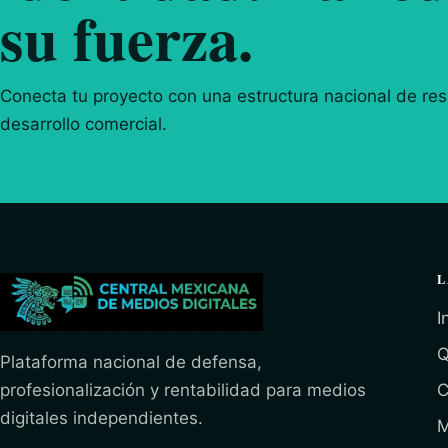
su fuerza.
Conecta tu proyecto con una estructura nacional de resp
desarrollo comercial.
L
I
Q
Plataforma nacional de defensa,
profesionalización y rentabilidad para medios
C
digitales independientes.
M