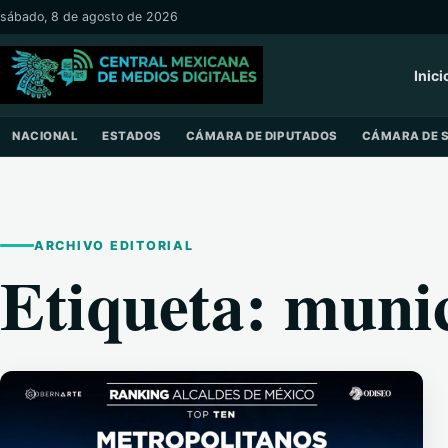
Saltar al contenido
sábado, 8 de agosto de 2026
Inici
NACIONAL
ESTADOS
CÁMARA DE DIPUTADOS
CÁMARA DE 
ARCHIVO EDITORIAL
Etiqueta:
munic