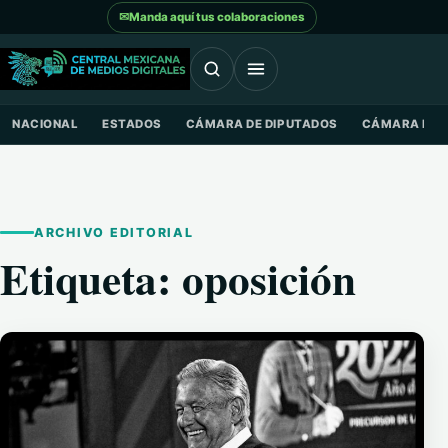
Saltar al contenido
✉
Manda aquí tus colaboraciones
NACIONAL
ESTADOS
CÁMARA DE DIPUTADOS
CÁMARA DE 
ARCHIVO EDITORIAL
Etiqueta:
oposición