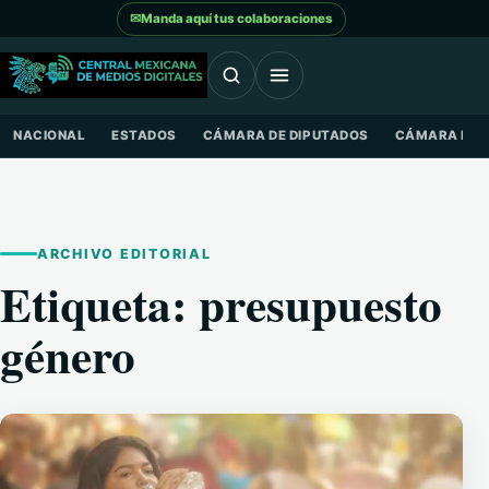
Saltar al contenido
✉
Manda aquí tus colaboraciones
NACIONAL
ESTADOS
CÁMARA DE DIPUTADOS
CÁMARA DE 
ARCHIVO EDITORIAL
Etiqueta:
presupuesto
género