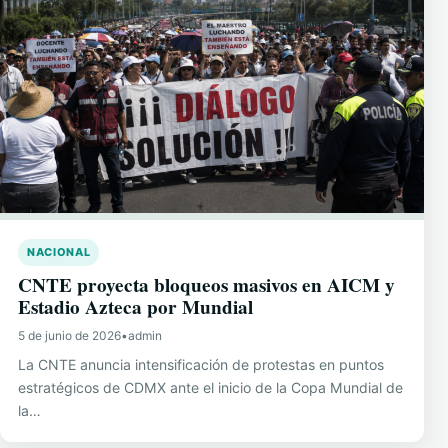
NACIONAL
CNTE proyecta bloqueos masivos en AICM y
Estadio Azteca por Mundial
5 de junio de 2026
•
admin
La CNTE anuncia intensificación de protestas en puntos
estratégicos de CDMX ante el inicio de la Copa Mundial de
la…