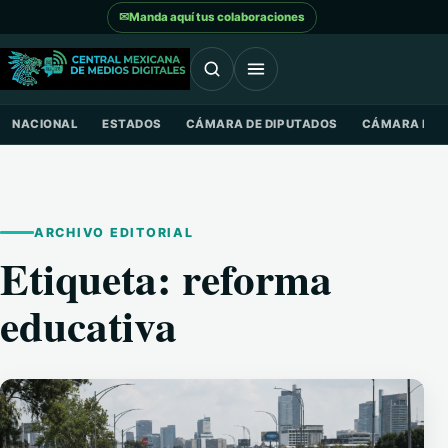
Saltar al contenido
✉
Manda aquí tus colaboraciones
NACIONAL
ESTADOS
CÁMARA DE DIPUTADOS
CÁMARA DE 
ARCHIVO EDITORIAL
Etiqueta:
reforma
educativa