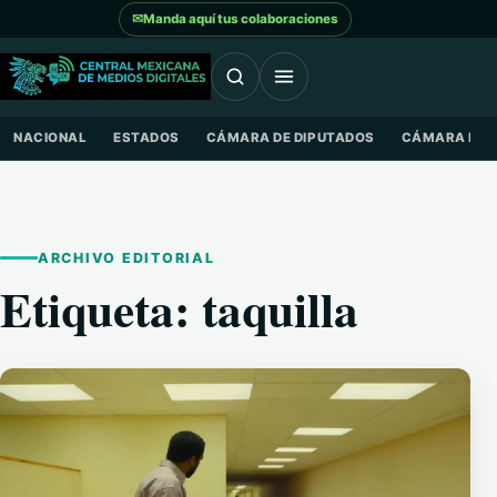
Saltar al contenido
✉
Manda aquí tus colaboraciones
NACIONAL
ESTADOS
CÁMARA DE DIPUTADOS
CÁMARA DE 
ARCHIVO EDITORIAL
Etiqueta:
taquilla