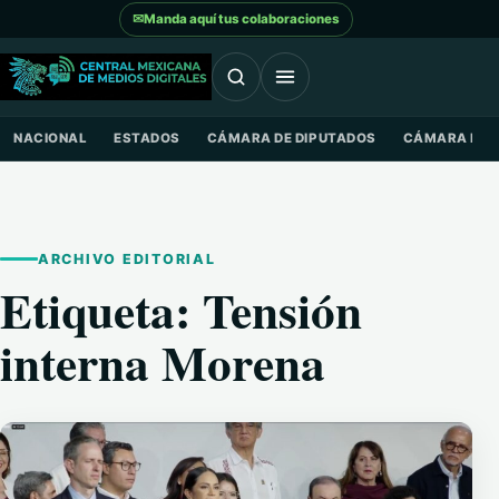
Saltar al contenido
✉
Manda aquí tus colaboraciones
NACIONAL
ESTADOS
CÁMARA DE DIPUTADOS
CÁMARA DE 
ARCHIVO EDITORIAL
Etiqueta:
Tensión
interna Morena