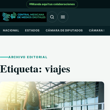
Saltar al contenido
✉
Manda aquí tus colaboraciones
NACIONAL
ESTADOS
CÁMARA DE DIPUTADOS
CÁMARA DE 
ARCHIVO EDITORIAL
Etiqueta:
viajes