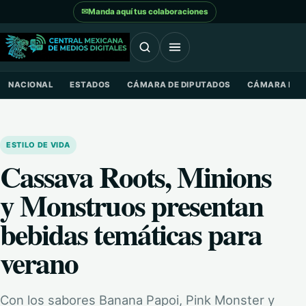
Saltar al contenido
✉
Manda aquí tus colaboraciones
NACIONAL
ESTADOS
CÁMARA DE DIPUTADOS
CÁMARA DE 
ESTILO DE VIDA
Cassava Roots, Minions
y Monstruos presentan
bebidas temáticas para
verano
Con los sabores Banana Papoi, Pink Monster y