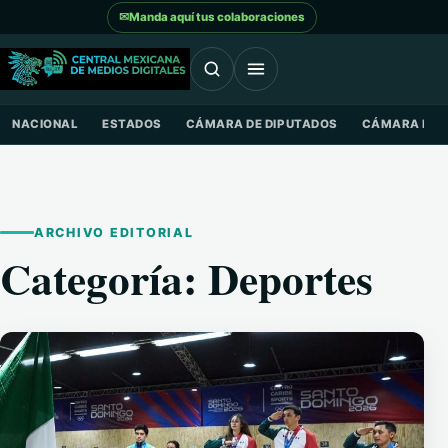
Saltar al contenido
✉
Manda aquí tus colaboraciones
NACIONAL
ESTADOS
CÁMARA DE DIPUTADOS
CÁMARA DE 
ARCHIVO EDITORIAL
Categoría:
Deportes