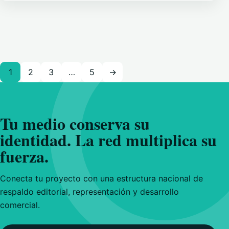
Paginación de entradas
1
2
3
…
5
→
Tu medio conserva su
identidad. La red multiplica su
fuerza.
Conecta tu proyecto con una estructura nacional de
respaldo editorial, representación y desarrollo
comercial.