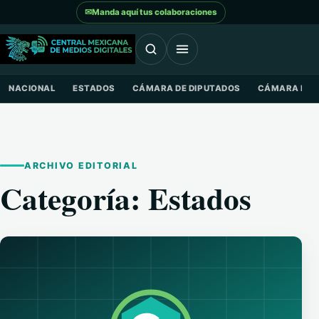
Saltar al contenido
✉
Manda aquí tus colaboraciones
NACIONAL
ESTADOS
CÁMARA DE DIPUTADOS
CÁMARA DE 
ARCHIVO EDITORIAL
Categoría:
Estados