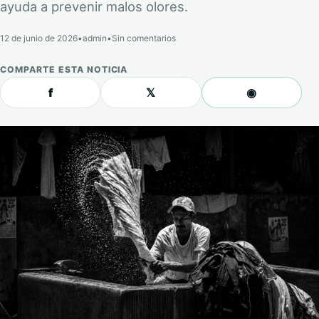
ayuda a prevenir malos olores.
12 de junio de 2026
•
admin
•
Sin comentarios
COMPARTE ESTA NOTICIA
f
𝕏
◉