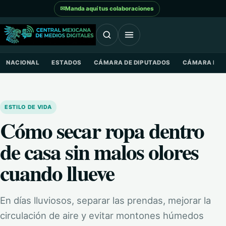
Saltar al contenido
✉
Manda aquí tus colaboraciones
NACIONAL
ESTADOS
CÁMARA DE DIPUTADOS
CÁMARA DE 
ESTILO DE VIDA
Cómo secar ropa dentro
de casa sin malos olores
cuando llueve
En días lluviosos, separar las prendas, mejorar la
circulación de aire y evitar montones húmedos