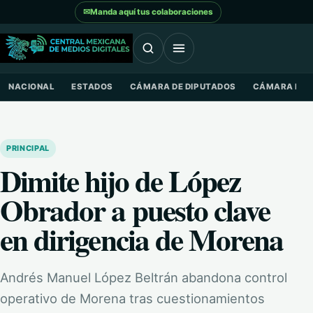
Saltar al contenido
✉
Manda aquí tus colaboraciones
NACIONAL
ESTADOS
CÁMARA DE DIPUTADOS
CÁMARA DE 
PRINCIPAL
Dimite hijo de López
Obrador a puesto clave
en dirigencia de Morena
Andrés Manuel López Beltrán abandona control
operativo de Morena tras cuestionamientos