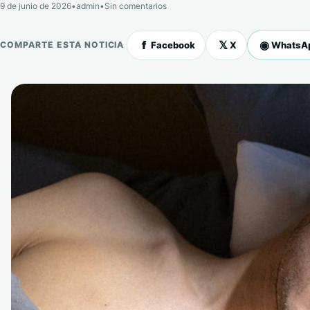
9 de junio de 2026
•
admin
•
Sin comentarios
f
𝕏
◉
Facebook
X
WhatsA
COMPARTE ESTA NOTICIA