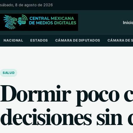
Saltar al contenido
sábado, 8 de agosto de 2026
Inici
NACIONAL
ESTADOS
CÁMARA DE DIPUTADOS
CÁMARA DE 
SALUD
Dormir poco c
decisiones sin 