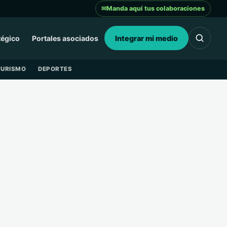
✉
Manda aquí tus colaboraciones
tégico
Portales asociados
Integrar mi medio
TURISMO
DEPORTES