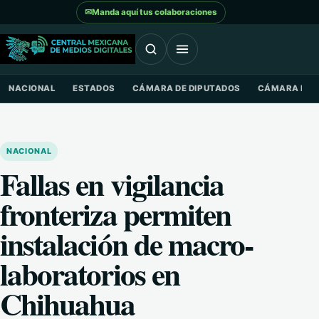
Saltar al contenido
✉
Manda aquí tus colaboraciones
NACIONAL
ESTADOS
CÁMARA DE DIPUTADOS
CÁMARA DE 
NACIONAL
Fallas en vigilancia
fronteriza permiten
instalación de macro-
laboratorios en
Chihuahua