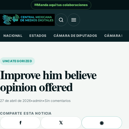
Saltar al contenido
✉
Manda aquí tus colaboraciones
NACIONAL
ESTADOS
CÁMARA DE DIPUTADOS
CÁMARA DE 
UNCATEGORIZED
Improve him believe
opinion offered
27 de abril de 2026
•
admin
•
Sin comentarios
COMPARTE ESTA NOTICIA
f
𝕏
◉