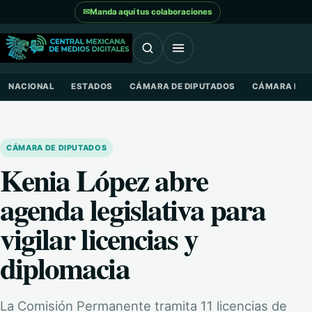
Saltar al contenido
✉
Manda aquí tus colaboraciones
NACIONAL
ESTADOS
CÁMARA DE DIPUTADOS
CÁMARA DE 
CÁMARA DE DIPUTADOS
Kenia López abre
agenda legislativa para
vigilar licencias y
diplomacia
La Comisión Permanente tramita 11 licencias de