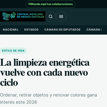
Saltar al contenido
✉
Manda aquí tus colaboraciones
NACIONAL
ESTADOS
CÁMARA DE DIPUTADOS
CÁMARA DE 
ESTILO DE VIDA
La limpieza energética
vuelve con cada nuevo
ciclo
Ordenar, retirar objetos y renovar colores gana
interés este 2026