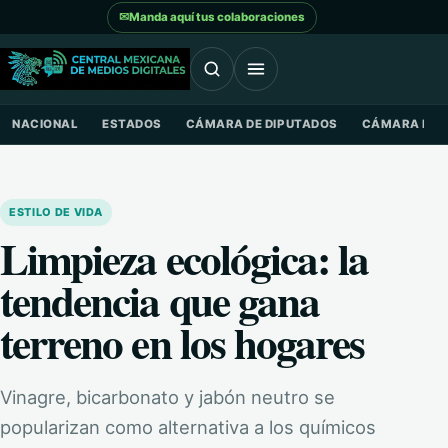
Saltar al contenido
✉
Manda aquí tus colaboraciones
NACIONAL
ESTADOS
CÁMARA DE DIPUTADOS
CÁMARA DE 
ESTILO DE VIDA
Limpieza ecológica: la
tendencia que gana
terreno en los hogares
Vinagre, bicarbonato y jabón neutro se
popularizan como alternativa a los químicos