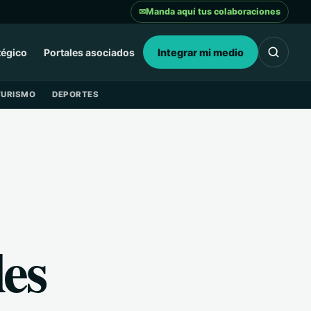
✉
Manda aquí tus colaboraciones
tégico
Portales asociados
Integrar mi medio
TURISMO
DEPORTES
les