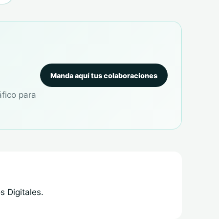
Manda aquí tus colaboraciones
áfico para
 Digitales.