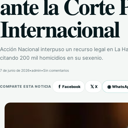
ante la Corte 
Internacional
Acción Nacional interpuso un recurso legal en La H
citando 200 mil homicidios en su sexenio.
7 de junio de 2026
•
admin
•
Sin comentarios
f
𝕏
◉
Facebook
X
WhatsA
COMPARTE ESTA NOTICIA