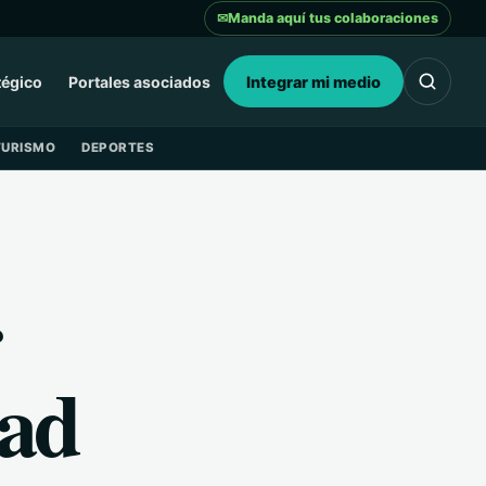
✉
Manda aquí tus colaboraciones
tégico
Portales asociados
Integrar mi medio
TURISMO
DEPORTES
r
dad