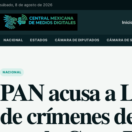
Saltar al contenido
sábado, 8 de agosto de 2026
Inici
NACIONAL
ESTADOS
CÁMARA DE DIPUTADOS
CÁMARA DE 
NACIONAL
PAN acusa a 
de crímenes d