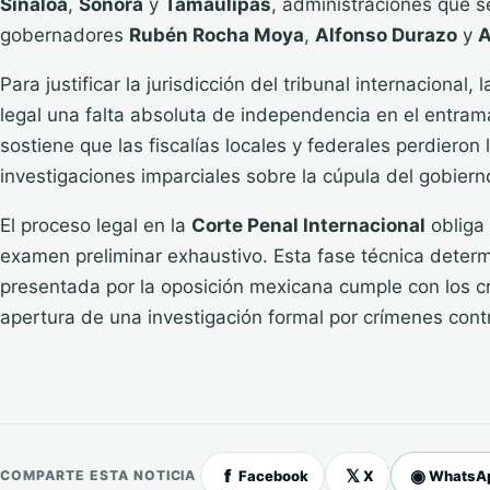
Sinaloa
,
Sonora
y
Tamaulipas
, administraciones que 
gobernadores
Rubén Rocha Moya
,
Alfonso Durazo
y
A
Para justificar la jurisdicción del tribunal internacional, 
legal una falta absoluta de independencia en el entram
sostiene que las fiscalías locales y federales perdieron 
investigaciones imparciales sobre la cúpula del gobierno
El proceso legal en la
Corte Penal Internacional
obliga 
examen preliminar exhaustivo. Esta fase técnica determin
presentada por la oposición mexicana cumple con los cr
apertura de una investigación formal por crímenes con
f
𝕏
◉
Facebook
X
WhatsA
COMPARTE ESTA NOTICIA