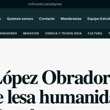
Unificando paradigmas
o
Quienes somos
Contacto
Membresias
Equipo Estra
SENADORES
NEGOCIOS
CIENCIA Y TECNOLOGÍA
CULTURA
López Obrado
e lesa humani