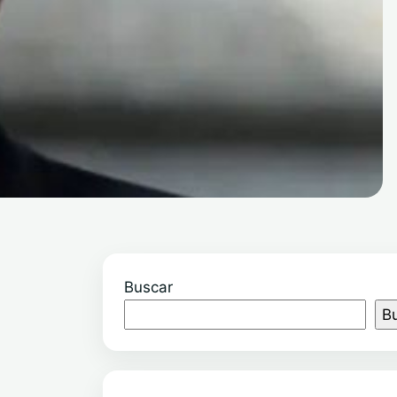
Buscar
B