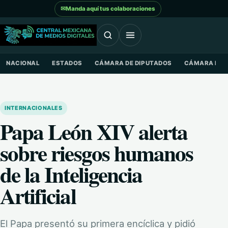
Saltar al contenido
✉
Manda aquí tus colaboraciones
NACIONAL
ESTADOS
CÁMARA DE DIPUTADOS
CÁMARA DE 
INTERNACIONALES
Papa León XIV alerta
sobre riesgos humanos
de la Inteligencia
Artificial
El Papa presentó su primera encíclica y pidió