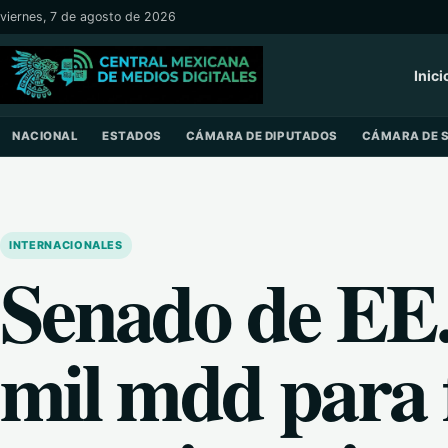
Saltar al contenido
viernes, 7 de agosto de 2026
Inici
NACIONAL
ESTADOS
CÁMARA DE DIPUTADOS
CÁMARA DE 
INTERNACIONALES
Senado de EE.
mil mdd para 