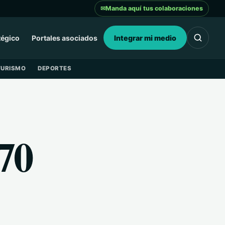
✉
Manda aquí tus colaboraciones
tégico
Portales asociados
Integrar mi medio
TURISMO
DEPORTES
70