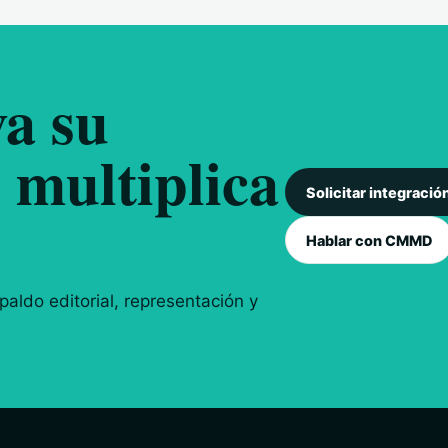
a su
 multiplica
Solicitar integració
Hablar con CMMD
aldo editorial, representación y