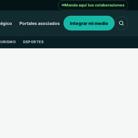
✉
Manda aquí tus colaboraciones
tégico
Portales asociados
Integrar mi medio
TURISMO
DEPORTES