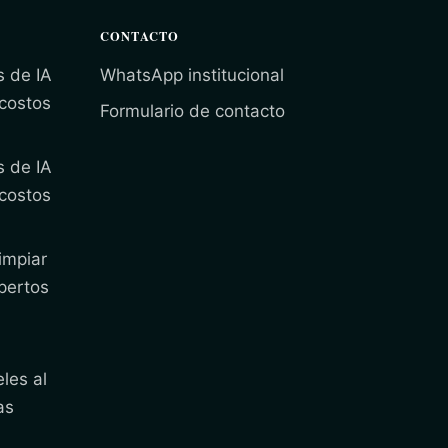
CONTACTO
s de IA
WhatsApp institucional
 costos
Formulario de contacto
s de IA
 costos
impiar
pertos
les al
as