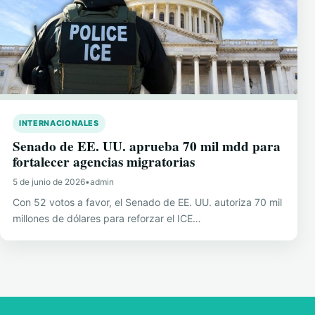
INTERNACIONALES
Senado de EE. UU. aprueba 70 mil mdd para
fortalecer agencias migratorias
5 de junio de 2026
•
admin
Con 52 votos a favor, el Senado de EE. UU. autoriza 70 mil
millones de dólares para reforzar el ICE…