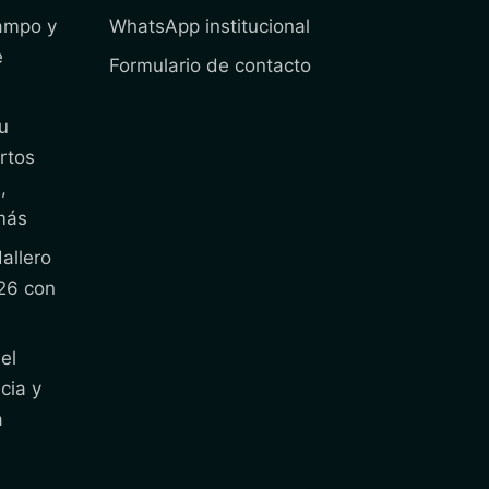
campo y
WhatsApp institucional
e
Formulario de contacto
u
rtos
,
más
allero
26 con
el
cia y
a