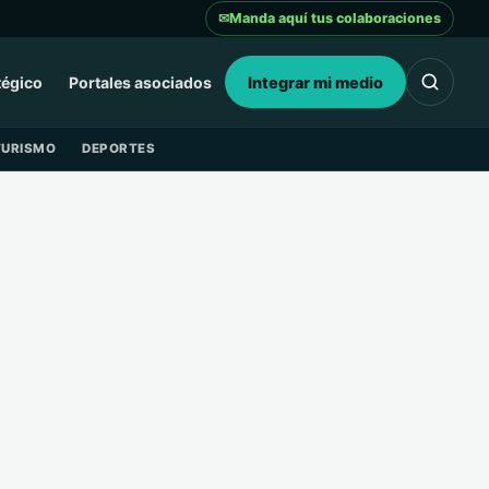
✉
Manda aquí tus colaboraciones
tégico
Portales asociados
Integrar mi medio
TURISMO
DEPORTES