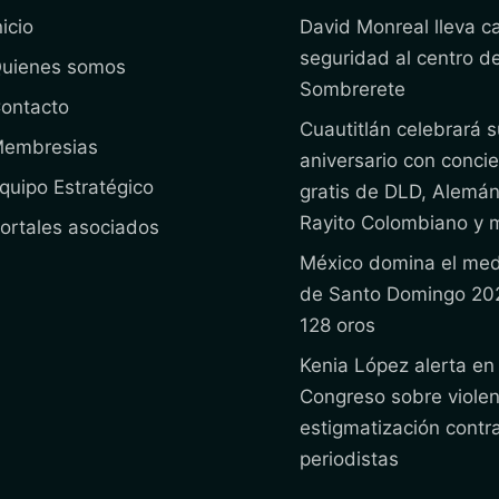
nicio
David Monreal lleva 
seguridad al centro d
uienes somos
Sombrerete
ontacto
Cuautitlán celebrará s
embresias
aniversario con concie
quipo Estratégico
gratis de DLD, Alemán
Rayito Colombiano y 
ortales asociados
México domina el med
de Santo Domingo 20
128 oros
Kenia López alerta en 
Congreso sobre violen
estigmatización contr
periodistas