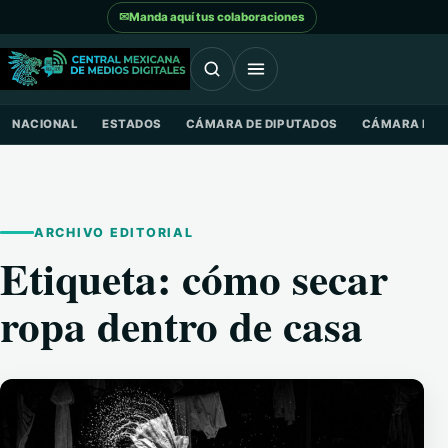
Saltar al contenido
✉
Manda aquí tus colaboraciones
NACIONAL
ESTADOS
CÁMARA DE DIPUTADOS
CÁMARA DE 
ARCHIVO EDITORIAL
Etiqueta:
cómo secar
ropa dentro de casa