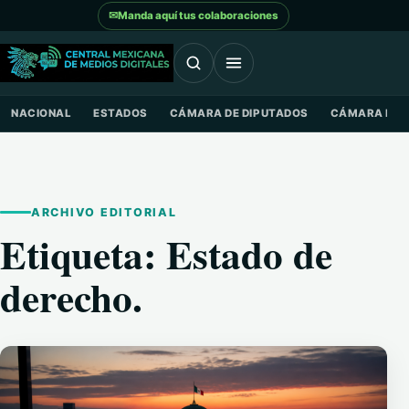
Saltar al contenido
✉
Manda aquí tus colaboraciones
NACIONAL
ESTADOS
CÁMARA DE DIPUTADOS
CÁMARA DE 
ARCHIVO EDITORIAL
Etiqueta:
Estado de
derecho.