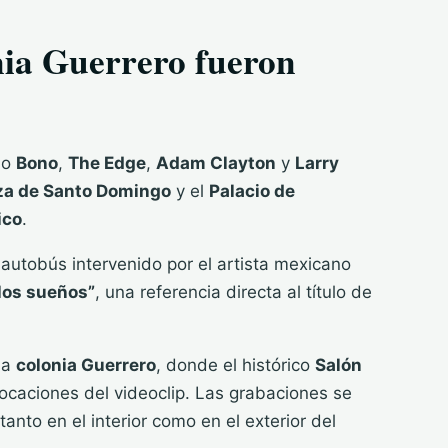
onia Guerrero fueron
do
Bono
,
The Edge
,
Adam Clayton
y
Larry
za de Santo Domingo
y el
Palacio de
ico
.
autobús intervenido por el artista mexicano
 los sueños”
, una referencia directa al título de
la
colonia Guerrero
, donde el histórico
Salón
locaciones del videoclip. Las grabaciones se
nto en el interior como en el exterior del