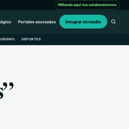
✉
Manda aquí tus colaboraciones
tégico
Portales asociados
Integrar mi medio
TURISMO
DEPORTES
s”