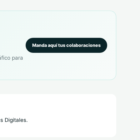
Manda aquí tus colaboraciones
áfico para
 Digitales.