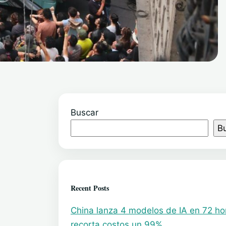
Buscar
B
Recent Posts
China lanza 4 modelos de IA en 72 ho
recorta costos un 99%