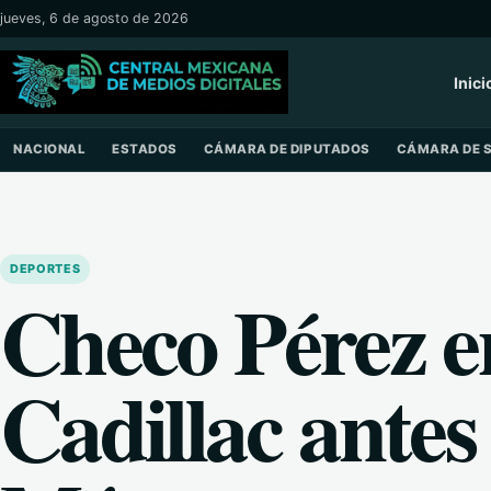
Saltar al contenido
jueves, 6 de agosto de 2026
Inici
NACIONAL
ESTADOS
CÁMARA DE DIPUTADOS
CÁMARA DE 
DEPORTES
Checo Pérez e
Cadillac antes