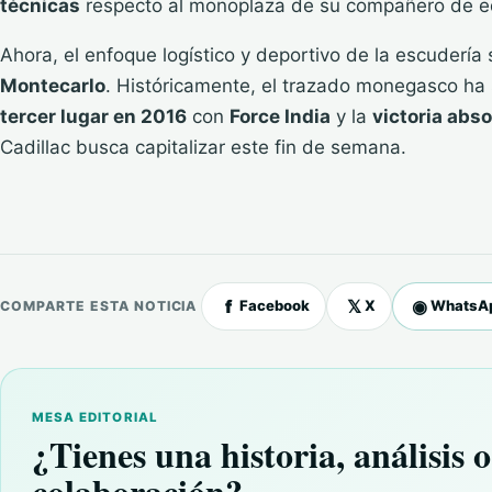
técnicas
respecto al monoplaza de su compañero de eq
Ahora, el enfoque logístico y deportivo de la escudería
Montecarlo
. Históricamente, el trazado monegasco ha 
tercer lugar en 2016
con
Force India
y la
victoria abs
Cadillac busca capitalizar este fin de semana.
f
𝕏
◉
Facebook
X
WhatsA
COMPARTE ESTA NOTICIA
MESA EDITORIAL
¿Tienes una historia, análisis o
colaboración?