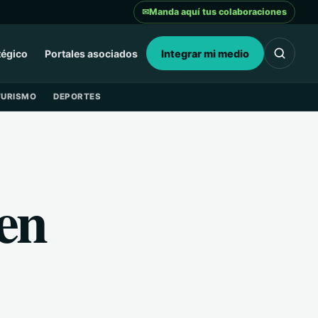
✉
Manda aquí tus colaboraciones
tégico
Portales asociados
Integrar mi medio
TURISMO
DEPORTES
en