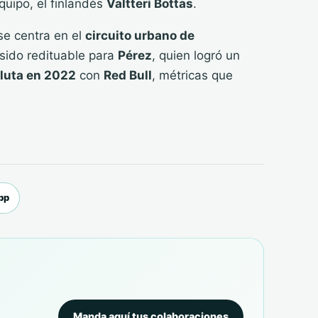
uipo, el finlandés
Valtteri Bottas
.
 se centra en el
circuito urbano de
sido redituable para
Pérez
, quien logró un
oluta en 2022
con
Red Bull
, métricas que
pp
Manda aquí tus colaboraciones