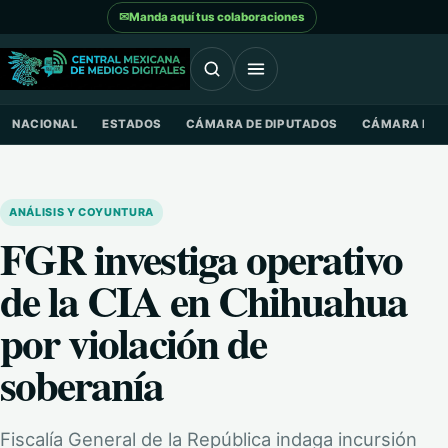
Saltar al contenido
✉
Manda aquí tus colaboraciones
NACIONAL
ESTADOS
CÁMARA DE DIPUTADOS
CÁMARA DE 
ANÁLISIS Y COYUNTURA
FGR investiga operativo
de la CIA en Chihuahua
por violación de
soberanía
Fiscalía General de la República indaga incursión