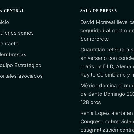
A CENTRAL
SALA DE PRENSA
nicio
David Monreal lleva 
seguridad al centro d
uienes somos
Sombrerete
ontacto
Cuautitlán celebrará s
embresias
aniversario con concie
quipo Estratégico
gratis de DLD, Alemán
Rayito Colombiano y 
ortales asociados
México domina el med
de Santo Domingo 20
128 oros
Kenia López alerta en 
Congreso sobre violen
estigmatización contr