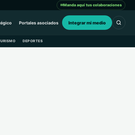
✉
Manda aquí tus colaboraciones
tégico
Portales asociados
Integrar mi medio
TURISMO
DEPORTES