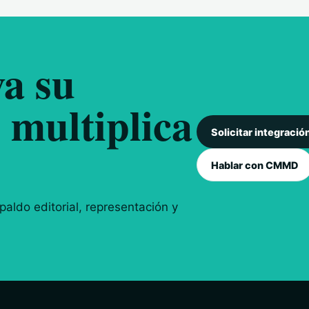
a su
 multiplica
Solicitar integració
Hablar con CMMD
aldo editorial, representación y