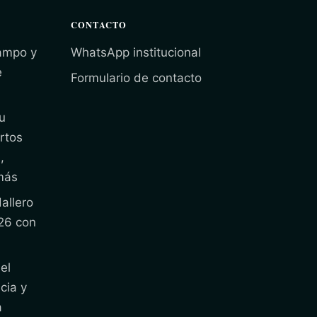
CONTACTO
campo y
WhatsApp institucional
e
Formulario de contacto
u
rtos
,
más
allero
26 con
el
cia y
a