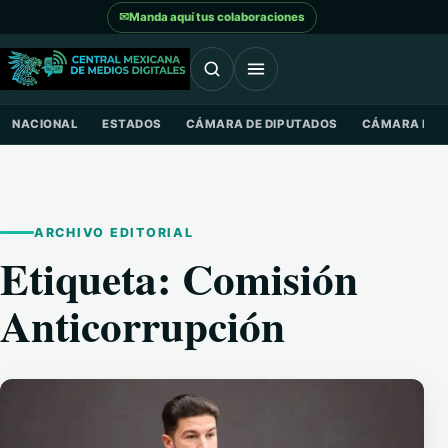
Saltar al contenido
✉
Manda aquí tus colaboraciones
NACIONAL
ESTADOS
CÁMARA DE DIPUTADOS
CÁMARA DE 
ARCHIVO EDITORIAL
Etiqueta:
Comisión
Anticorrupción