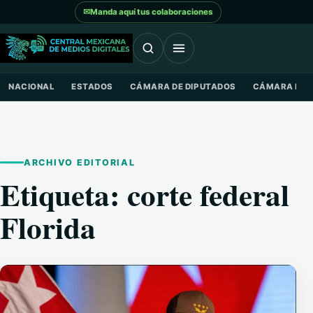
Saltar al contenido
✉
Manda aquí tus colaboraciones
NACIONAL
ESTADOS
CÁMARA DE DIPUTADOS
CÁMARA DE 
ARCHIVO EDITORIAL
Etiqueta:
corte federal
Florida